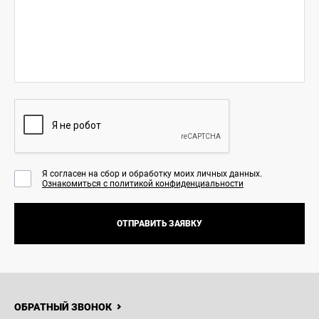
Я согласен на сбор и обработку моих личных данных.
Ознакомиться с политикой конфиденциальности
ОТПРАВИТЬ ЗАЯВКУ
8 (778)
870-12-21
НОВОСТИ
КОНТАКТЫ
О НАС
Haval
Crystal
ОБРАТНЫЙ ЗВОНОК
Astana