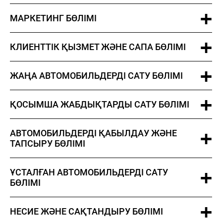
МАРКЕТИНГ БӨЛІМІ
КЛИЕНТТІК ҚЫЗМЕТ ЖӘНЕ САПА БӨЛІМІ
8 (
ЖАҢА АВТОМОБИЛЬДЕРДІ САТУ БӨЛІМІ
87
Н
ЖАҢАЛЫҚТАР
БАЙЛАНЫСТАР
БІЗ ТУРАЛЫ
Ha
ҚОСЫМША ЖАБДЫҚТАРДЫ САТУ БӨЛІМІ
Cry
As
АВТОМОБИЛЬДЕРДІ ҚАБЫЛДАУ ЖӘНЕ
ТАПСЫРУ БӨЛІМІ
ҰСТАЛҒАН АВТОМОБИЛЬДЕРДІ САТУ
БӨЛІМІ
НЕСИЕ ЖӘНЕ САҚТАНДЫРУ БӨЛІМІ