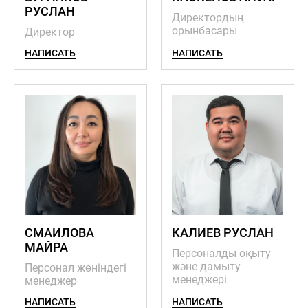
РУСЛАН
Директордың
орынбасары
Директор
НАПИСАТЬ
НАПИСАТЬ
СМАИЛОВА
КАЛИЕВ РУСЛАН
МАЙРА
Персоналды оқыту
және дамыту
Персонал жөніндегі
менеджері
менеджер
НАПИСАТЬ
НАПИСАТЬ