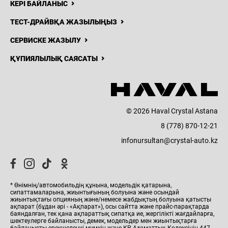
КЕРІ БАЙЛАНЫС
ТЕСТ-ДРАЙВҚА ЖАЗЫЛЫҢЫЗ
СЕРВИСКЕ ЖАЗЫЛУ
ҚҰПИЯЛЫЛЫҚ САЯСАТЫ
© 2026 Haval Crystal Astana
8 (778) 870-12-21
infonursultan@crystal-auto.kz
* Өнімнің/автомобильдің құнына, модельдік қатарына,
сипаттамаларына, жиынтығының болуына және осындай
жиынтықтағы опцияның және/немесе жабдықтың болуына қатысты
ақпарат (бұдан әрі - «Ақпарат»), осы сайтта және прайс-парақтарда
баяндалған, тек қана ақпараттық сипатқа ие, жергілікті жағдайларға,
шектеулерге байланысты, демек, модельдер мен жиынтықтарға
байланысты ерекшеленуі мүмкін және ҚР Азаматтық Кодексінің 447-