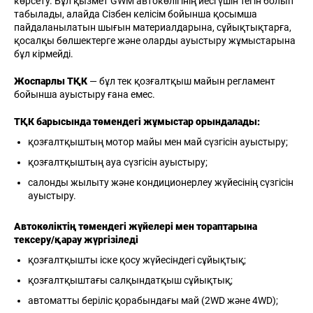
көрсету. Бұл қызмет GWM автокөлігінің иесі үшін тегін болып
табылады, алайда Сізбен келісім бойынша қосымша
пайдаланылатын шығын материалдарына, сұйықтықтарға,
қосалқы бөлшектерге және оларды ауыстыру жұмыстарына
бұл кірмейді.
Жоспарлы ТҚК
— бұл тек қозғалтқыш майын регламент
бойынша ауыстыру ғана емес.
ТҚК барысында төмендегі жұмыстар орындалады:
қозғалтқыштың мотор майы мен май сүзгісін ауыстыру;
қозғалтқыштың ауа сүзгісін ауыстыру;
салонды жылыту және кондиционерлеу жүйесінің сүзгісін
ауыстыру.
Автокөліктің төмендегі жүйелері мен тораптарына
тексеру/қарау жүргізіледі
қозғалтқышты іске қосу жүйесіндегі сұйықтық;
қозғалтқыштағы салқындатқыш сұйықтық;
автоматты беріліс қорабындағы май (2WD және 4WD);