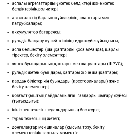
аспалы агрегаттардың жетек белдіктері және жетек
белдіктерінің роликтері;
автокөліктің барлық жүйелерінің шлангтары мен
патрубкалары;
аккумулятор батареясы;
рульдік басқару күшейткішінің гидрожүйе сұйықтығы;
аспа бөлшектері (шаңқаптарды қоса алғанда), шарлы
тіректер, бекіту элементтері;
жетек буындарының қаптары мен шаңқаптары (ШРУС);
рульдік жетек буындары, қаптары және шаңқаптары;
кардан біліктерінің буындары (крестовиналары) және
бекіту элементтері;
қозғалтқыштың пайдаланылған газдарды шығару жүйесі
(тығыздығы);
ілініс пен тежегіш педальдарының бос жүрісі;
тұрақ тежегішінің жетегі;
доңғалақтар мен шиналар (қысым, тозу, бекіту
элементтерінің тартылу моменті);