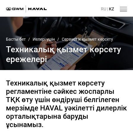
RU
|
KZ
Басты бет
/
Иелері үшін
/
Сервистік қызмет көрсету
Техникалық қызмет көрсету
ережелері
Техникалық қызмет көрсету
регламентіне сәйкес жоспарлы
ТҚК өту үшін өндіруші белгілеген
мерзімде HAVAL уәкілетті дилерлік
орталықтарына баруды
ұсынамыз.