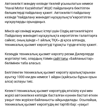
Автокөлікті жөндеу кезінде тікелей ұсынылатын немесе
"Haval Motor Kazakhstan" ЖШС пайдалануға бекітілген
бөлшектерді пайдалану қажет. Автокөлікті пайдалану
кезінде "пайдалану жөніндегі нұсқаулықта"көрсетілген
нұсқауларды орындаңыз.
Мінсіз әрі сенімді жұмыс істеуі үшін Сіздің автокөлігіңізге
Пайдалану жөніндегі нұсқаулықта көрсетілген талаптарға
сәйкес, оның ішінде «1 айлық ТҚК»-ді қоса алғанда,
техникалық қызмет көрсетуді тұрақты түрде өткізу қажет.
Кезеңдік техникалық қызмет көрсету ресми Дилерлерде
жүргізілуі тиіс, олардың тізімін
сайттағы
«Байланыстар»
бөлімінен таба аласыз.
Белгіленген техникалық қызмет көрсету аралықтарынан
ауытқу 1000 км-ден немесе 1 айдан (қайсысы бұрын орын
алса) аспауы тиіс.
Кезекті техникалық қызмет көрсетудің өткізілу күні мен
жүрісі автокөлікке кепілдік басталған күннен бастап өткен
уақыт пен жүріске байланысты айқындалады. Осылайша,
техникалық қызмет көрсетудің екі тәртібі бар: «уақыт