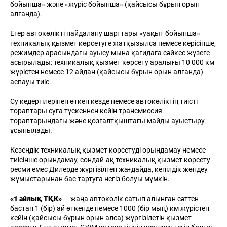
бойынша» және «жүріс бойынша» (қайсысы бұрын орын
алғанда).
Егер автокөлікті пайдалану шарттары «уақыт бойынша»
техникалық қызмет көрсетуге жатқызылса немесе керісінше,
режимдер арасындағы ауысу мына қағидаға сәйкес жүзеге
асырылады: техникалық қызмет көрсету аралығы 10 000 км
жүрістен немесе 12 айдан (қайсысы бұрын орын алғанда)
аспауы тиіс.
Су кедергілерінен өткен кезде немесе автокөліктің тиісті
тораптары суға түскеннен кейін трансмиссия
тораптарындағы және қозғалтқыштағы майды ауыстыру
ұсынылады.
Кезеңдік техникалық қызмет көрсетуді орындамау немесе
тиісінше орындамау, сондай-ақ техникалық қызмет көрсету
ресми емес Дилерде жүргізілген жағдайда, кепілдік жөндеу
жұмыстарынан бас тартуға негіз болуы мүмкін.
«1 айлық ТҚК»
— жаңа автокөлік сатып алынған сәттен
бастап 1 (бір) ай өткенде немесе 1000 (бір мың) км жүрістен
кейін (қайсысы бұрын орын алса) жүргізілетін қызмет