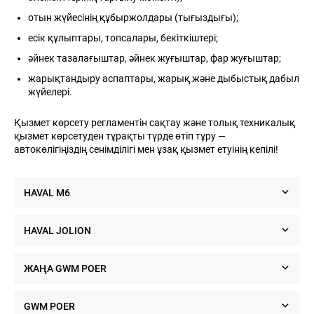
отын жүйесінің құбыржолдары (тығыздығы);
есік құлыптары, топсалары, бекіткіштері;
әйнек тазалағыштар, әйнек жуғыштар, фар жуғыштар;
жарықтандыру аспаптары, жарық және дыбыстық дабыл
жүйелері.
8 (
87
Қызмет көрсету регламентін сақтау және толық техникалық
Н
ЖАҢАЛЫҚТАР
БАЙЛАНЫСТАР
БІЗ ТУРАЛЫ
қызмет көрсетуден тұрақты түрде өтіп тұру —
Ha
автокөлігіңіздің сенімділігі мен ұзақ қызмет етуінің кепілі!
Cry
As
HAVAL M6
График планового технического обслуживания
HAVAL JOLION
Время
Месяц
12
24
ЖАҢА GWM POER
Пробег
км (1000
10
20
км)
График планового технического обслуживания
GWM POER
Моторное масло*
R
R