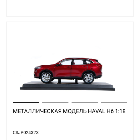
8 (
87
Н
ЖАҢАЛЫҚТАР
БАЙЛАНЫСТАР
БІЗ ТУРАЛЫ
Ha
Cry
As
МЕТАЛЛИЧЕСКАЯ МОДЕЛЬ HAVAL H6 1:18
CSJP02432X