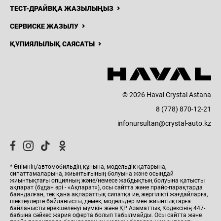
ТЕСТ-ДРАЙВҚА ЖАЗЫЛЫҢЫЗ
СЕРВИСКЕ ЖАЗЫЛУ
ҚҰПИЯЛЫЛЫҚ САЯСАТЫ
© 2026 Haval Crystal Astana
8 (778) 870-12-21
infonursultan@crystal-auto.kz
* Өнімнің/автомобильдің құнына, модельдік қатарына,
сипаттамаларына, жиынтығының болуына және осындай
жиынтықтағы опцияның және/немесе жабдықтың болуына қатысты
ақпарат (бұдан әрі - «Ақпарат»), осы сайтта және прайс-парақтарда
баяндалған, тек қана ақпараттық сипатқа ие, жергілікті жағдайларға,
шектеулерге байланысты, демек, модельдер мен жиынтықтарға
байланысты ерекшеленуі мүмкін және ҚР Азаматтық Кодексінің 447-
бабына сәйкес жария оферта болып табылмайды. Осы сайтта және