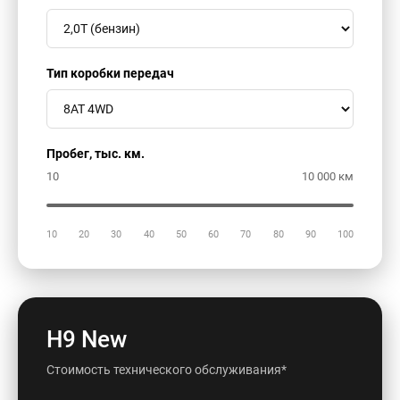
Тип коробки передач
Пробег, тыс. км.
10
10 000 км
10
20
30
40
50
60
70
80
90
100
Н9 New
Стоимость технического обслуживания*