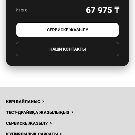
67 975 ₸
Итого
8 (
СЕРВИСКЕ ЖАЗЫЛУ
87
Н
ЖАҢАЛЫҚТАР
БАЙЛАНЫСТАР
БІЗ ТУРАЛЫ
Ha
Cry
НАШИ КОНТАКТЫ
As
КЕРІ БАЙЛАНЫС
ТЕСТ-ДРАЙВҚА ЖАЗЫЛЫҢЫЗ
СЕРВИСКЕ ЖАЗЫЛУ
ҚҰПИЯЛЫЛЫҚ САЯСАТЫ