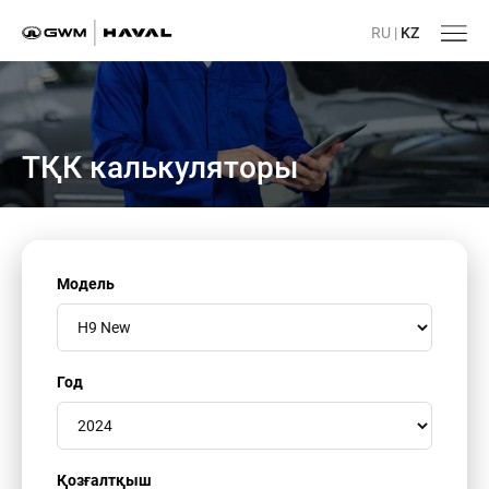
RU
|
KZ
ТҚК калькуляторы
Модель
Год
Қозғалтқыш