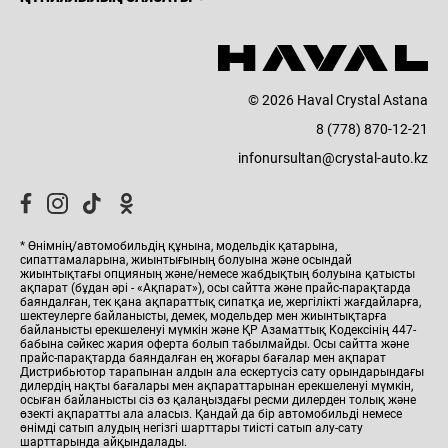
© 2026 Haval Crystal Astana
8 (778) 870-12-21
infonursultan@crystal-auto.kz
* Өнімнің/автомобильдің құнына, модельдік қатарына,
сипаттамаларына, жиынтығының болуына және осындай
жиынтықтағы опцияның және/немесе жабдықтың болуына қатысты
ақпарат (бұдан әрі - «Ақпарат»), осы сайтта және прайс-парақтарда
баяндалған, тек қана ақпараттық сипатқа ие, жергілікті жағдайларға,
шектеулерге байланысты, демек, модельдер мен жиынтықтарға
байланысты ерекшеленуі мүмкін және ҚР Азаматтық Кодексінің 447-
бабына сәйкес жария оферта болып табылмайды. Осы сайтта және
прайс-парақтарда баяндалған ең жоғары бағалар мен ақпарат
Дистрибьютор тарапынан алдын ала ескертусіз сату орындарындағы
дилердің нақты бағалары мен ақпараттарынан ерекшеленуі мүмкін,
осыған байланысты сіз өз қалаңыздағы ресми дилерден толық және
өзекті ақпаратты ала аласыз. Қандай да бір автомобильді немесе
өнімді сатып алудың негізгі шарттары тиісті сатып алу-сату
ВЫГОДНЫЕ УСЛОВИЯ
шарттарында айқындалады.