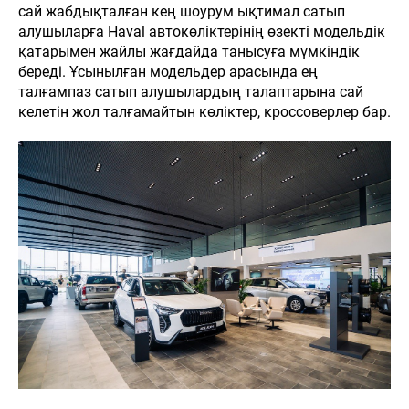
сай жабдықталған кең шоурум ықтимал сатып
алушыларға Haval автокөліктерінің өзекті модельдік
қатарымен жайлы жағдайда танысуға мүмкіндік
береді. Ұсынылған модельдер арасында ең
талғампаз сатып алушылардың талаптарына сай
келетін жол талғамайтын көліктер, кроссоверлер бар.