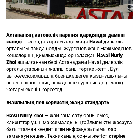
Астананың автокөлік нарығы қарқынды дамып
келеді
— елорда картасында жаңа
Haval
дилерлік
орталығы пайда болды. Жүргенов және Нәжімеденов
көшелерінің қиылысында орналасқан
Haval Nurly
Zhol
ашылғаннан бері Астанадағы Haval дилерлік
орталықтарының жалпы саны төртке жетті. Бұл
автоәуесқойлардың брендке деген қызығушылығы
өскенін және оның өнімдеріне сұраныс деңгейінің
жоғары екенін көрсетеді.
Жайлылық пен сервистің жаңа стандарты
Haval Nurly Zhol
— жай ғана сату орны емес,
клиенттер үшін максималды ыңғайлылықты жасауға
бағытталған кеңейтілген инфрақұрылымы бар
заманауи кешен. Техниканың соңғы жетістіктеріне