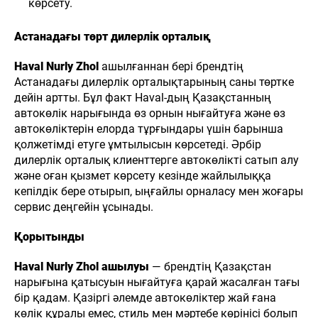
көрсету.
Астанадағы төрт дилерлік орталық
Haval Nurly Zhol
ашылғаннан бері брендтің
Астанадағы дилерлік орталықтарының саны төртке
дейін артты. Бұл факт Haval-дың Қазақстанның
автокөлік нарығында өз орнын нығайтуға және өз
8 (
автокөліктерін елорда тұрғындары үшін барынша
87
Н
ЖАҢАЛЫҚТАР
БАЙЛАНЫСТАР
БІЗ ТУРАЛЫ
қолжетімді етуге ұмтылысын көрсетеді. Әрбір
Ha
дилерлік орталық клиенттерге автокөлікті сатып алу
Cry
және оған қызмет көрсету кезінде жайлылыққа
As
кепілдік бере отырып, ыңғайлы орналасу мен жоғары
сервис деңгейін ұсынады.
Қорытынды
Haval Nurly Zhol ашылуы
— брендтің Қазақстан
нарығына қатысуын нығайтуға қарай жасалған тағы
бір қадам. Қазіргі әлемде автокөліктер жай ғана
көлік құралы емес, стиль мен мәртебе көрінісі болып