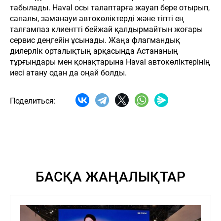
табылады. Haval осы талаптарға жауап бере отырып,
сапалы, заманауи автокөліктерді және тіпті ең
талғампаз клиентті бейжай қалдырмайтын жоғары
сервис деңгейін ұсынады. Жаңа флагмандық
дилерлік орталықтың арқасында Астананың
тұрғындары мен қонақтарына Haval автокөліктерінің
иесі атану одан да оңай болды.
Поделиться:
БАСҚА ЖАҢАЛЫҚТАР