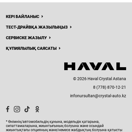
КЕРІ БАЙЛАНЫС
ТЕСТ-ДРАЙВҚА ЖАЗЫЛЫҢЫЗ
СЕРВИСКЕ ЖАЗЫЛУ
ҚҰПИЯЛЫЛЫҚ САЯСАТЫ
© 2026 Haval Crystal Astana
8 (778) 870-12-21
infonursultan@crystal-auto.kz
* Өнімнің/автомобильдің құнына, модельдік қатарына,
сипаттамаларына, жиынтығының болуына және осындай
жиынтықтағы опцияның және/немесе жабдықтың болуына қатысты