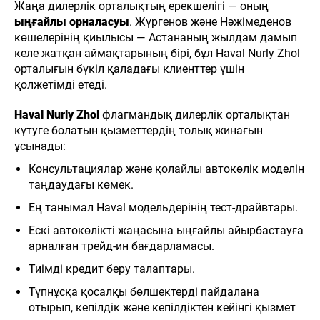
Жаңа дилерлік орталықтың ерекшелігі — оның
ыңғайлы орналасуы
. Жүргенов және Нәжімеденов
көшелерінің қиылысы — Астананың жылдам дамып
келе жатқан аймақтарының бірі, бұл Haval Nurly Zhol
орталығын бүкіл қаладағы клиенттер үшін
қолжетімді етеді.
Haval Nurly Zhol
флагмандық дилерлік орталықтан
күтуге болатын қызметтердің толық жинағын
ұсынады:
Консультациялар және қолайлы автокөлік моделін
таңдаудағы көмек.
Ең танымал Haval модельдерінің тест-драйвтары.
Ескі автокөлікті жаңасына ыңғайлы айырбастауға
арналған трейд-ин бағдарламасы.
Тиімді кредит беру талаптары.
Түпнұсқа қосалқы бөлшектерді пайдалана
отырып, кепілдік және кепілдіктен кейінгі қызмет